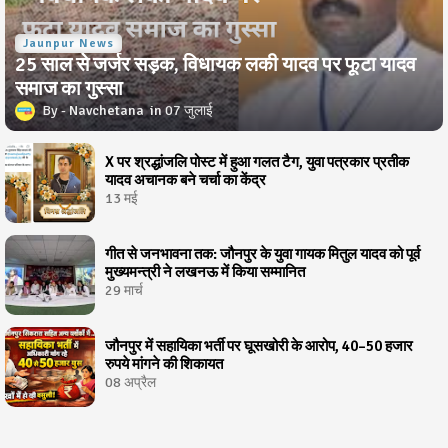
Jaunpur News
25 साल से जर्जर सड़क, विधायक लकी यादव पर फूटा यादव
समाज का गुस्सा
Navchetana
07 जुलाई
X पर श्रद्धांजलि पोस्ट में हुआ गलत टैग, युवा पत्रकार प्रतीक
यादव अचानक बने चर्चा का केंद्र
13 मई
गीत से जनभावना तक: जौनपुर के युवा गायक मितुल यादव को पूर्व
मुख्यमन्त्री ने लखनऊ में किया सम्मानित
29 मार्च
जौनपुर में सहायिका भर्ती पर घूसखोरी के आरोप, 40–50 हजार
रुपये मांगने की शिकायत
08 अप्रैल