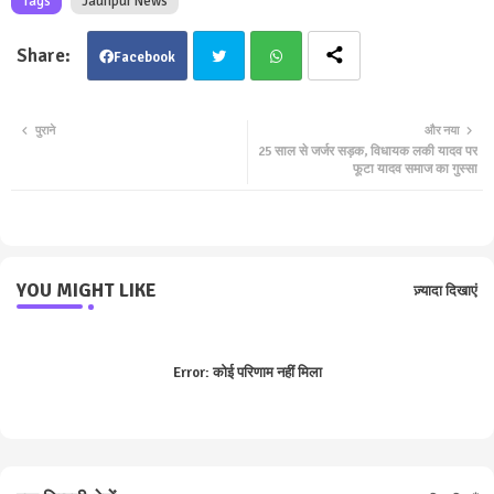
Tags
Jaunpur News
Facebook
Twit
Wha
पुराने
और नया
25 साल से जर्जर सड़क, विधायक लकी यादव पर
ter
tsa
फूटा यादव समाज का गुस्सा
pp
YOU MIGHT LIKE
ज़्यादा दिखाएं
Error:
कोई परिणाम नहीं मिला