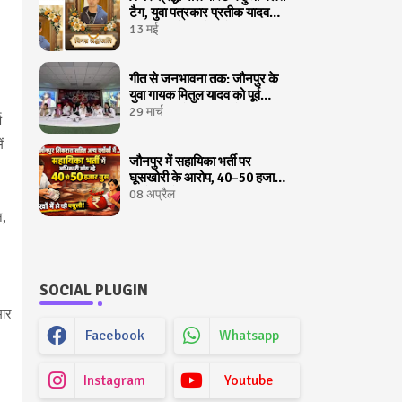
टैग, युवा पत्रकार प्रतीक यादव
अचानक बने चर्चा का केंद्र
13 मई
गीत से जनभावना तक: जौनपुर के
युवा गायक मितुल यादव को पूर्व
मुख्यमन्त्री ने लखनऊ में किया
29 मार्च
ण
सम्मानित
ं
जौनपुर में सहायिका भर्ती पर
घूसखोरी के आरोप, 40–50 हजार
रुपये मांगने की शिकायत
08 अप्रैल
न,
SOCIAL PLUGIN
मार
Facebook
Whatsapp
Instagram
Youtube