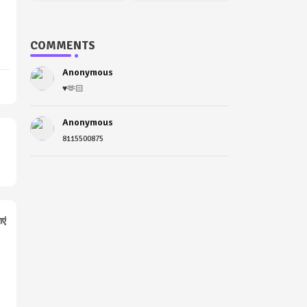
COMMENTS
Anonymous
♥️🫶🏻
Anonymous
8115500875
ाएं