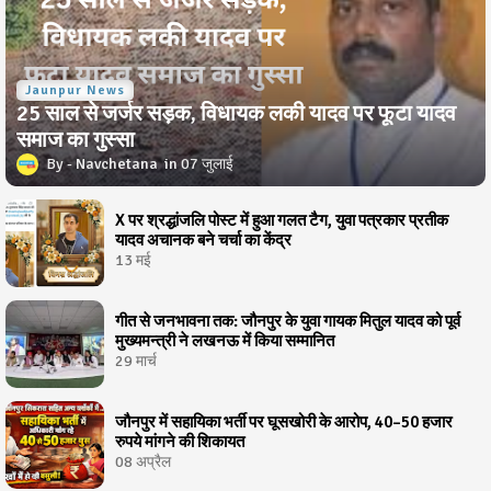
Jaunpur News
25 साल से जर्जर सड़क, विधायक लकी यादव पर फूटा यादव
समाज का गुस्सा
Navchetana
07 जुलाई
X पर श्रद्धांजलि पोस्ट में हुआ गलत टैग, युवा पत्रकार प्रतीक
यादव अचानक बने चर्चा का केंद्र
13 मई
गीत से जनभावना तक: जौनपुर के युवा गायक मितुल यादव को पूर्व
मुख्यमन्त्री ने लखनऊ में किया सम्मानित
29 मार्च
जौनपुर में सहायिका भर्ती पर घूसखोरी के आरोप, 40–50 हजार
रुपये मांगने की शिकायत
08 अप्रैल