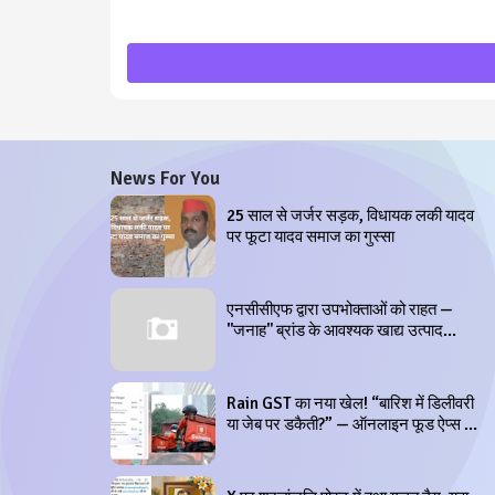
News For You
25 साल से जर्जर सड़क, विधायक लकी यादव
पर फूटा यादव समाज का गुस्सा
एनसीसीएफ द्वारा उपभोक्ताओं को राहत —
"जनाह" ब्रांड के आवश्यक खाद्य उत्पाद
रियायती दरों पर उपलब्ध
Rain GST का नया खेल! “बारिश में डिलीवरी
या जेब पर डकैती?” — ऑनलाइन फूड ऐप्स की
मनमानी