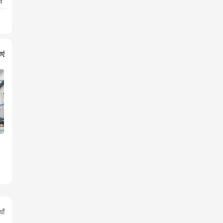
ा
ाएं
ाँ