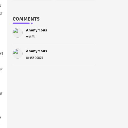
ि
ित
COMMENTS
Anonymous
♥️🫶🏻
Anonymous
ीत
8115500875
यल
ीच
े