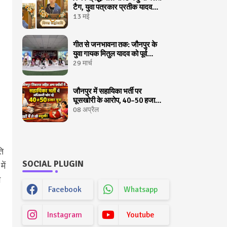
टैग, युवा पत्रकार प्रतीक यादव
अचानक बने चर्चा का केंद्र
13 मई
गीत से जनभावना तक: जौनपुर के
युवा गायक मितुल यादव को पूर्व
मुख्यमन्त्री ने लखनऊ में किया
29 मार्च
सम्मानित
जौनपुर में सहायिका भर्ती पर
घूसखोरी के आरोप, 40–50 हजार
रुपये मांगने की शिकायत
08 अप्रैल
ति
SOCIAL PLUGIN
ें
ग
Facebook
Whatsapp
Instagram
Youtube