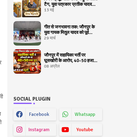
टैग, युवा पत्रकार प्रतीक यादव
अचानक बने चर्चा का केंद्र
13 मई
गीत से जनभावना तक: जौनपुर के
युवा गायक मितुल यादव को पूर्व
मुख्यमन्त्री ने लखनऊ में किया
29 मार्च
सम्मानित
जौनपुर में सहायिका भर्ती पर
घूसखोरी के आरोप, 40–50 हजार
र
रुपये मांगने की शिकायत
08 अप्रैल
मी
SOCIAL PLUGIN
ा
Facebook
Whatsapp
ी
Instagram
Youtube