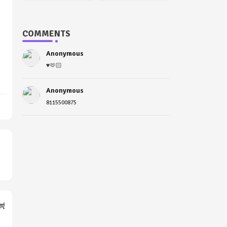
COMMENTS
Anonymous
♥️🫶🏻
Anonymous
8115500875
ाएं