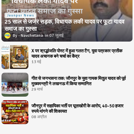
Jaunpur News
25 साल से जर्जर सड़क, विधायक लकी यादव पर फूटा यादव
समाज का गुस्सा
Navchetana
07 जुलाई
X पर श्रद्धांजलि पोस्ट में हुआ गलत टैग, युवा पत्रकार प्रतीक
यादव अचानक बने चर्चा का केंद्र
13 मई
गीत से जनभावना तक: जौनपुर के युवा गायक मितुल यादव को पूर्व
मुख्यमन्त्री ने लखनऊ में किया सम्मानित
29 मार्च
जौनपुर में सहायिका भर्ती पर घूसखोरी के आरोप, 40–50 हजार
रुपये मांगने की शिकायत
08 अप्रैल