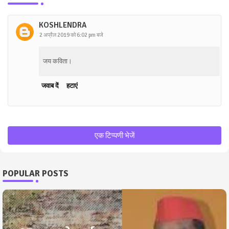
KOSHLENDRA
2 अप्रैल 2019 को 6:02 pm बजे
जय कविता।
जवाब दें
हटाएं
एक टिप्पणी भेजें
POPULAR POSTS