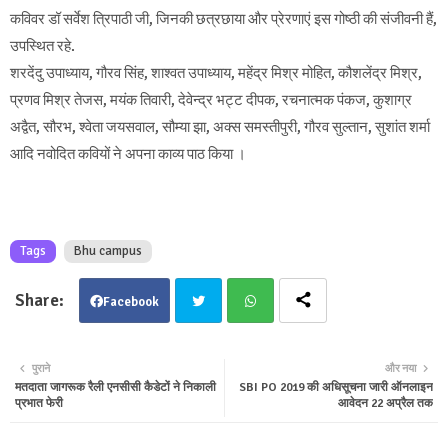
कविवर डॉ सर्वेश त्रिपाठी जी, जिनकी छत्रछाया और प्रेरणाएं इस गोष्ठी की संजीवनी हैं,
उपस्थित रहे.
शरदेंदु उपाध्याय, गौरव सिंह, शाश्वत उपाध्याय, महेंद्र मिश्र मोहित, कौशलेंद्र मिश्र,
प्रणव मिश्र तेजस, मयंक तिवारी, देवेन्द्र भट्ट दीपक, रचनात्मक पंकज, कुशाग्र
अद्वैत, सौरभ, श्वेता जयसवाल, सौम्या झा, अक्स समस्तीपुरी, गौरव सुल्तान, सुशांत शर्मा
आदि नवोदित कवियों ने अपना काव्य पाठ किया ।
Tags
Bhu campus
Facebook
Twit
Wha
पुराने
और नया
मतदाता जागरूक रैली एनसीसी कैडेटों ने निकाली
SBI PO 2019 की अधिसूचना जारी ऑनलाइन
ter
tsa
प्रभात फेरी
आवेदन 22 अप्रैल तक
pp