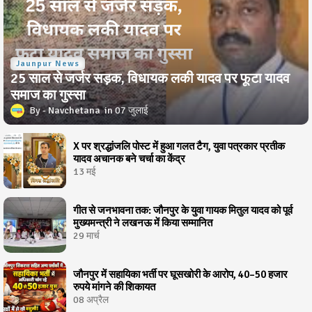
Jaunpur News
25 साल से जर्जर सड़क, विधायक लकी यादव पर फूटा यादव
समाज का गुस्सा
Navchetana
07 जुलाई
X पर श्रद्धांजलि पोस्ट में हुआ गलत टैग, युवा पत्रकार प्रतीक
यादव अचानक बने चर्चा का केंद्र
13 मई
गीत से जनभावना तक: जौनपुर के युवा गायक मितुल यादव को पूर्व
मुख्यमन्त्री ने लखनऊ में किया सम्मानित
29 मार्च
जौनपुर में सहायिका भर्ती पर घूसखोरी के आरोप, 40–50 हजार
रुपये मांगने की शिकायत
08 अप्रैल