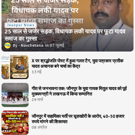
Jaunpur News
25 साल से जर्जर सड़क, विधायक लकी यादव पर फूटा यादव
समाज का गुस्सा
Navchetana
07 जुलाई
X पर श्रद्धांजलि पोस्ट में हुआ गलत टैग, युवा पत्रकार प्रतीक
यादव अचानक बने चर्चा का केंद्र
13 मई
गीत से जनभावना तक: जौनपुर के युवा गायक मितुल यादव को पूर्व
मुख्यमन्त्री ने लखनऊ में किया सम्मानित
29 मार्च
जौनपुर में सहायिका भर्ती पर घूसखोरी के आरोप, 40–50 हजार
रुपये मांगने की शिकायत
08 अप्रैल