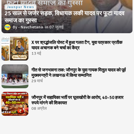
Jaunpur News
25 साल से जर्जर सड़क, विधायक लकी यादव पर फूटा यादव
समाज का गुस्सा
Navchetana
07 जुलाई
X पर श्रद्धांजलि पोस्ट में हुआ गलत टैग, युवा पत्रकार प्रतीक
यादव अचानक बने चर्चा का केंद्र
13 मई
गीत से जनभावना तक: जौनपुर के युवा गायक मितुल यादव को पूर्व
मुख्यमन्त्री ने लखनऊ में किया सम्मानित
29 मार्च
जौनपुर में सहायिका भर्ती पर घूसखोरी के आरोप, 40–50 हजार
रुपये मांगने की शिकायत
08 अप्रैल